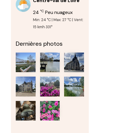
Centre-Val de Loire
°C
24
Peu nuageux
Min: 24 °C | Max: 27 °C | Vent:
15 kmh 331°
Dernières photos