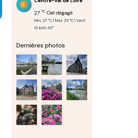
Centre-Val de Loire
°C
27
Ciel dégagé
Min: 27 °C | Max: 29 °C | Vent:
15 kmh 30°
Dernières photos