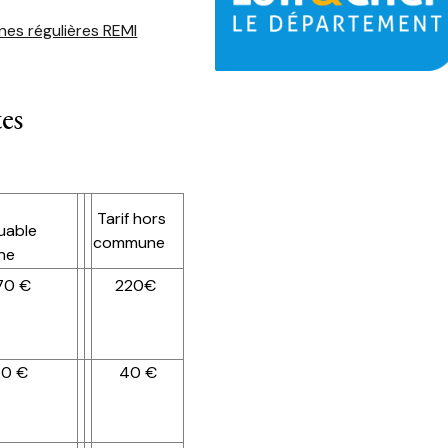
gnes régulières REMI
tes
Tarif hors
uable
commune
ne
70 €
220€
20 €
40 €